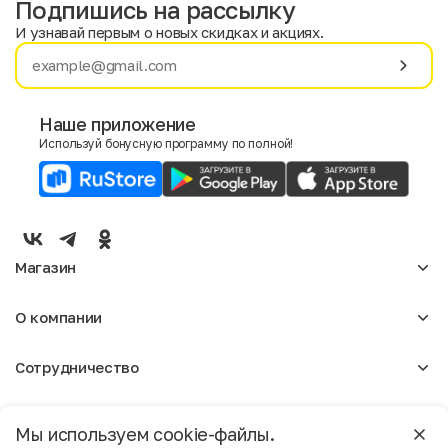
Подпишись на рассылку
И узнавай первым о новых скидках и акциях.
Имя
Фамилия
Наше приложение
Используй бонусную программу по полной!
E-mail
Пол
Мужской
Женский
Магазин
Согласие на получение чеков по электронной почте
Женское
О компании
Мужское
Аксессуары
О нас
Детское
Сотрудничество
Отзывы
Блог
Оптовикам
Вакансии
Помощь
Москва
Арендодателям
Магазины
Мы используем cookie-файлы.
Реклама