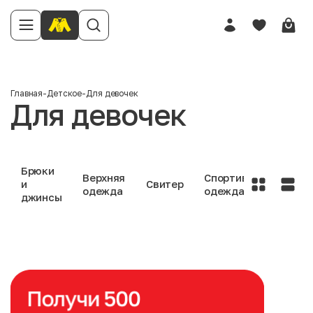
Главная
-
Детское
-
Для девочек
Для девочек
Брюки
Юбк
Верхняя
Спортивная
и
Свитер
и
одежда
одежда
джинсы
плат