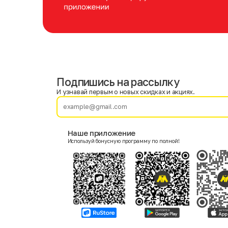
Подпишись на рассылку
Имя
Фамилия
И узнавай первым о новых скидках и акциях.
E-mail
Наше приложение
Используй бонусную программу по полной!
Пол
Мужской
Женский
Согласие на получение чеков по электронной почте