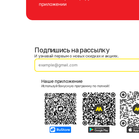
Подпишись на рассылку
Имя
Фамилия
И узнавай первым о новых скидках и акциях.
E-mail
Наше приложение
Используй бонусную программу по полной!
Пол
Мужской
Женский
Согласие на получение чеков по электронной почте