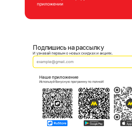
Подпишись на рассылку
Имя
Фамилия
И узнавай первым о новых скидках и акциях.
E-mail
Наше приложение
Используй бонусную программу по полной!
Пол
Мужской
Женский
Согласие на получение чеков по электронной почте