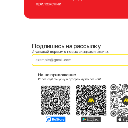
Подпишись на рассылку
Имя
Фамилия
И узнавай первым о новых скидках и акциях.
E-mail
Наше приложение
Используй бонусную программу по полной!
Пол
Мужской
Женский
Согласие на получение чеков по электронной почте