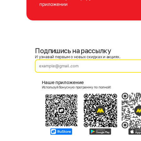
Подпишись на рассылку
Имя
Фамилия
И узнавай первым о новых скидках и акциях.
E-mail
Наше приложение
Используй бонусную программу по полной!
Пол
Мужской
Женский
Согласие на получение чеков по электронной почте