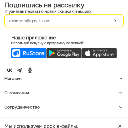
Подпишись на рассылку
И узнавай первым о новых скидках и акциях.
Имя
Фамилия
Наше приложение
Используй бонусную программу по полной!
E-mail
Пол
Мужской
Женский
Магазин
Согласие на получение чеков по электронной почте
Женское
О компании
Мужское
Аксессуары
О нас
Детское
Сотрудничество
Отзывы
Блог
Оптовикам
Вакансии
Помощь
Москва
Арендодателям
Магазины
Мы используем cookie-файлы.
Реклама