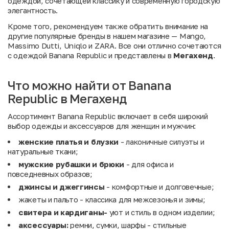
одеждой, сочетающей классику и современную городскую
элегантность.
Кроме того, рекомендуем также обратить внимание на
другие популярные бренды в нашем магазине —
Mango
,
Massimo Dutti
,
Uniqlo
и
ZARA
. Все они отлично сочетаются
с одеждой Banana Republic и представлены в
Мегахенд
.
Что можно найти от Banana
Republic в Мегахенд
Ассортимент Banana Republic включает в себя широкий
выбор одежды и аксессуаров для женщин и мужчин:
женские платья и блузки
- лаконичные силуэты и
натуральные ткани;
мужские рубашки и брюки
- для офиса и
повседневных образов;
джинсы и джеггинсы
- комфортные и долговечные;
жакеты и пальто - классика для межсезонья и зимы;
свитера и кардиганы-
уют и стиль в одном изделии;
аксессуары:
ремни, сумки, шарфы - стильные