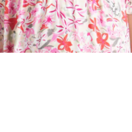
Материал
Акрил
Ангора
Ацетат
Бамбук
Бархат
Вельвет
Вискоза