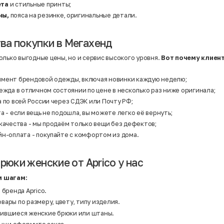
ета
и стильные принты;
ны,
пояса на резинке, оригинальные детали.
а покупки в Мегахенд
олько выгодные цены, но и сервис высокого уровня.
Вот почему клиен
мент брендовой одежды, включая новинки каждую неделю;
ежда в отличном состоянии по цене в несколько раз ниже оригинала;
 по всей России через СДЭК или Почту РФ;
а - если вещь не подошла, вы можете легко её вернуть;
качества - мы продаём только вещи без дефектов;
йн-оплата - покупайте с комфортом из дома.
рюки женские от Aprico у нас
 шагам:
 бренда Aprico.
ары по размеру, цвету, типу изделия.
ившиеся женские брюки или штаны.