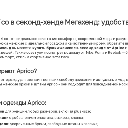
Вискоза | Нейлон
Вискоза | Полиэстер
й
Вискоза | Полиэстер | Хлопок
Вискоза | Эластан
ico в секонд-хенде Мегахенд: удобств
Искусственная замша
ный
Кашемир
Кашемир | Нейлон
й
Кашемир | Хлопок
Кашемир | Шерсть
rico
- это идеальное сочетание комфорта, современной моды и разумн
Лён
брюки женские с идеальной посадкой и качественным кроем, обратите 
й
Модал
ахенд
вы можете
купить брюки женские в секонд хенде от Aprico
и
Натуральная замша
х вещей. Также советуем посмотреть одежду от
Nike
,
Puma
и
Reebok
— б
Натуральная кожа
омфорт, стиль и спортивную эстетику.
Нейлон
Полиэстер
Полиэстер | Спандекс
рают Aprico?
Полиэстер | Хлопок
Полиэстер | Экокожа
ает одежду для женщин, ценящих свободу движения и актуальные модн
Полиэстер | Эластан
 женские брюки и штаны Aprico - они подходят для повседневной носк
Сатин
Твид
Хлопок
Хлопок | Эластан
 одежды Aprico:
Шёлк
Шёлк | Шерсть
рой
для женщин любых размеров, включая plus-size;
Шерсть
Экокожа
кани
с добавлением эластана, вискозы, хлопка;
Эластан
дели:
укороченные брюки, свободные штаны, классика;