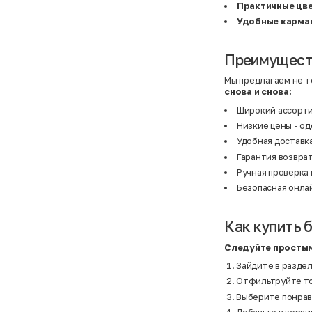
BF
41
Практичные цв
BF
42
Удобные карма
Bivolino
43
Black Forest
44
Blind Date
44,5
Bogner
45
Преимуществ
Bonita
46
Boohoo
48+
Мы предлагаем не т
Brax
4XL
снова и снова:
British Knights
4XL
Bruno Banani
4XL
Широкий ассорти
Buena Vista
5-7 лет
Низкие цены - од
Bugatti
5XL
Burberry
5XL
Удобная доставка
C&A
5XL
Гарантия возврат
Calvin Klein
62 см (3 мес.)
Camel Active
68 см (6 мес.)
Ручная проверка 
Camp David
6-9 мес.
Безопасная онла
Caprice
6XL
Carhartt
6XL
Carlo Colucci
6XL
Как купить б
Cavori
80 см (12 мес.)
Champion
8-10 лет
Chloe
86 см (18 мес.)
Следуйте простым
Christian Berg
9-18 мес.
Зайдите в раздел
Ciao
98 см (3 года)
CityLine
L
Отфильтруйте тов
Claudio Conti
L
Выберите понрав
CLOCKHAUSE
L/XL
&Co
L/XL